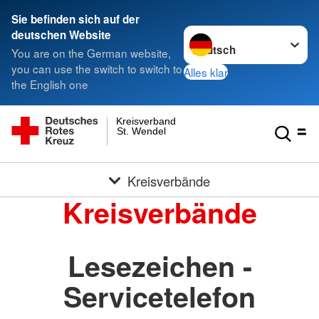
Sie befinden sich auf der
Sprache wechseln zu
deutschen Website
You are on the German website,
you can use the switch to switch to
Alles klar
the English one
Kreisverband
St. Wendel
Kreisverbände
Kreisverbände
Lesezeichen -
Servicetelefon