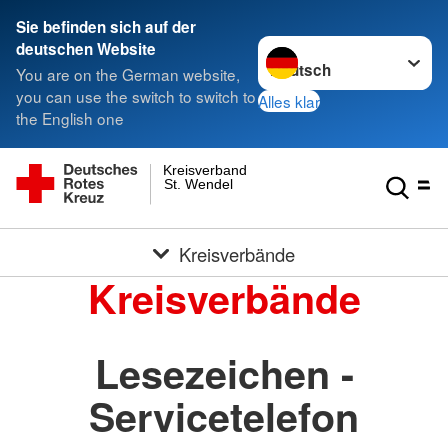
Sie befinden sich auf der
Sprache wechseln zu
deutschen Website
You are on the German website,
you can use the switch to switch to
Alles klar
the English one
Kreisverband
St. Wendel
Kreisverbände
Kreisverbände
Lesezeichen -
Servicetelefon