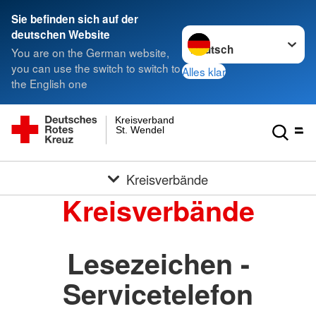
Sie befinden sich auf der
Sprache wechseln zu
deutschen Website
You are on the German website,
you can use the switch to switch to
Alles klar
the English one
Kreisverband
St. Wendel
Kreisverbände
Kreisverbände
Lesezeichen -
Servicetelefon