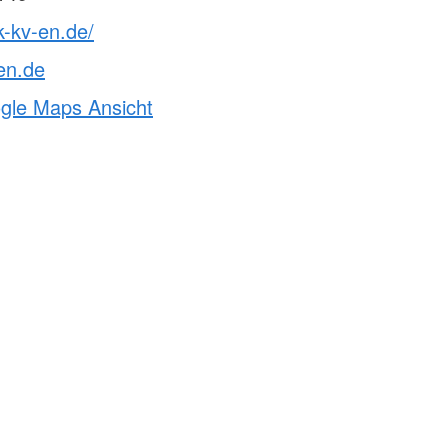
k-kv-en.de/
en.de
ogle Maps Ansicht