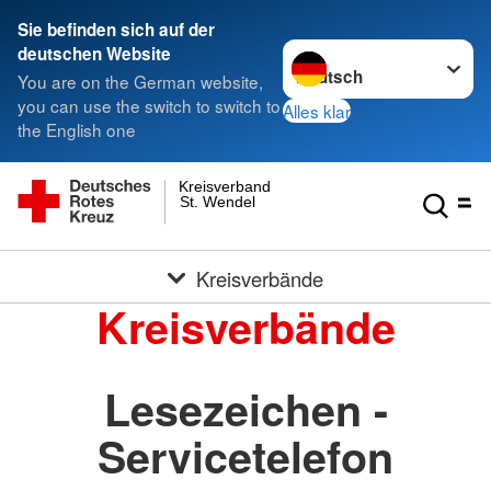
Sie befinden sich auf der
Sprache wechseln zu
deutschen Website
You are on the German website,
you can use the switch to switch to
Alles klar
the English one
Kreisverband
St. Wendel
Kreisverbände
Kreisverbände
Lesezeichen -
Servicetelefon