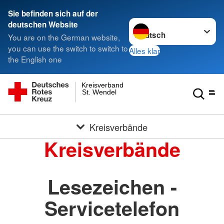
Sie befinden sich auf der
Sprache wechseln zu
deutschen Website
You are on the German website,
you can use the switch to switch to
Alles klar
the English one
Kreisverband
St. Wendel
Kreisverbände
Kreisverbände
Lesezeichen -
Servicetelefon