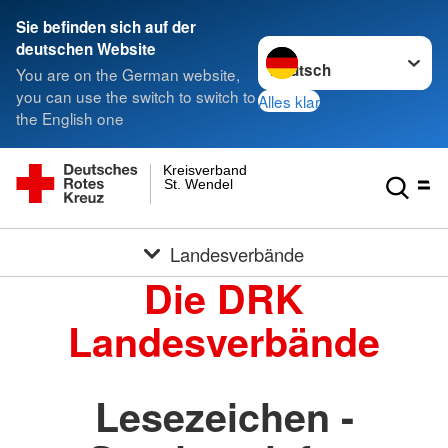
Sie befinden sich auf der
Sprache wechseln zu
deutschen Website
You are on the German website,
you can use the switch to switch to
Alles klar
the English one
Kreisverband
St. Wendel
Landesverbände
Die DRK
Landesverbände
Lesezeichen -