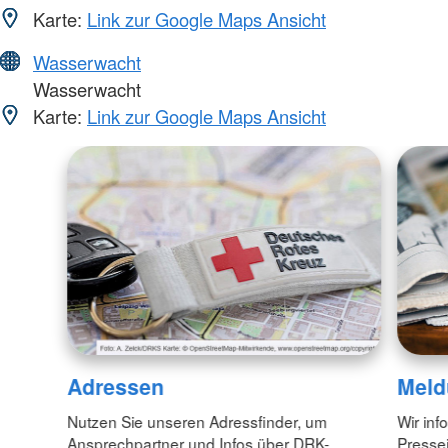
Karte:
Link zur Google Maps Ansicht
Wasserwacht
Wasserwacht
Karte:
Link zur Google Maps Ansicht
Adressen
Meld
Nutzen Sie unseren Adressfinder, um
Wir inf
Ansprechpartner und Infos über DRK-
Pressei