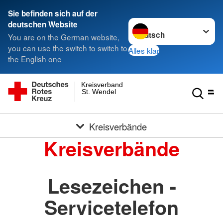
Sie befinden sich auf der
Sprache wechseln zu
deutschen Website
You are on the German website,
you can use the switch to switch to
Alles klar
the English one
Kreisverband
St. Wendel
Kreisverbände
Kreisverbände
Lesezeichen -
Servicetelefon