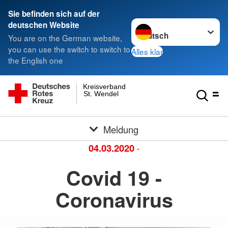
Sie befinden sich auf der
Sprache wechseln zu
deutschen Website
You are on the German website,
you can use the switch to switch to
Alles klar
the English one
Kreisverband
St. Wendel
Meldung
04.03.2020
·
Covid 19 -
Coronavirus