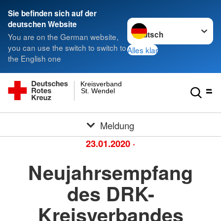
Sie befinden sich auf der
Sprache wechseln zu
deutschen Website
You are on the German website,
you can use the switch to switch to
Alles klar
the English one
Kreisverband
St. Wendel
Meldung
23.01.2020
·
Neujahrsempfang
des DRK-
Kreisverbandes