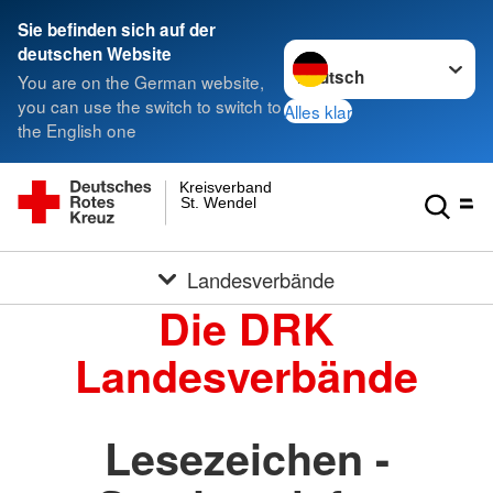
Sie befinden sich auf der
Sprache wechseln zu
deutschen Website
You are on the German website,
you can use the switch to switch to
Alles klar
the English one
Kreisverband
St. Wendel
Landesverbände
Die DRK
Landesverbände
Lesezeichen -